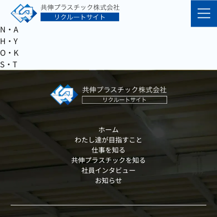
K・M
S・R
N・A
H・Y
O・K
S・T
ホーム
わたし達が目指すこと
仕事を知る
共伸プラスチックを知る
社員インタビュー
お知らせ